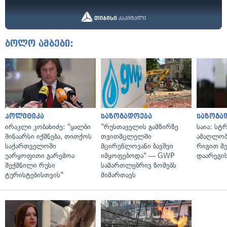
ბოლო ამბები:
პოლიტიკა
საზოგადოება
საზოგა
ირაკლი კობახიძე: "ყალბი
"რუსთაველის გამზირზე
საია: სტ
შინაარსი იქმნება, თითქოს
თვითმცლელში
ამაღლობ
საქართველოში
მცირეწლოვანი ბავშვი
რიგით მ
უარყოფითი გარემოა
იმყოფებოდა" — GWP
დაარეგი
შექმნილი რუსი
სამართლებრივ ზომებს
ტურისტებისთვის"
მიმართავს