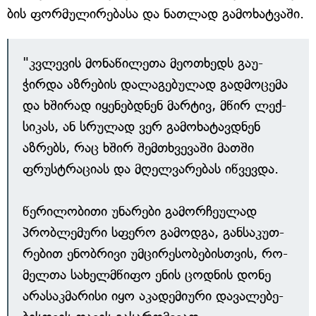
ბის ფორ­მუ­ლი­რე­ბა­სა და ნათ­ლად გა­მო­ხატ­ვაში.
"კვლე­ვის მო­ნა­წი­ლე­თა მე­ოთხედს გა­უ­
ჭირდა აზ­რე­ბის და­ლა­გე­ბუ­ლად გად­მო­ცე­მა
და ხში­რად იყე­ნებ­დ­ნენ მარ­ტივ, მწირ ლექ­
სიკას, ან სრუ­ლად ვერ გა­მო­ხა­ტავ­დ­ნენ
აზრებს, რაც ხშირ შემ­თხ­ვე­ვა­ში მათ­ში
ფრუს­ტრა­ცი­ას და მღელ­ვა­რე­ბას იწ­ვევ­და.
წე­რი­ლო­ბი­თი უნა­რე­ბი გა­მორ­ჩე­უ­ლად
პრობლე­მუ­რი სფე­რო გა­მოდ­გა, გან­სა­კუთ­
რე­ბით ენობ­რი­ვი უმ­ცი­რე­სო­ბე­ბის­თ­ვის, რო­
მელ­თა სა­ხელ­მ­წი­ფო ენის ცოდ­ნის დო­ნე
არა­საკ­მარი­სი იყო აკა­დე­მი­უ­რი და­ვა­ლე­ბე­