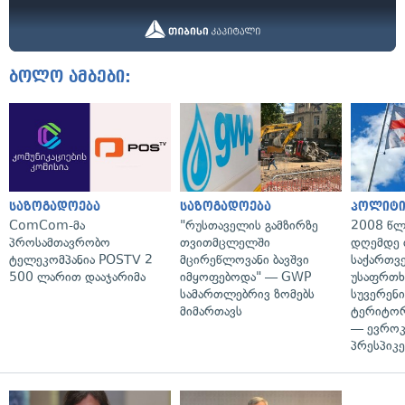
ბოლო ამბები:
საზოგადოება
საზოგადოება
პოლიტი
ComCom-მა
"რუსთაველის გამზირზე
2008 წლ
პროსამთავრობო
თვითმცლელში
დღემდე 
ტელეკომპანია POSTV 2
მცირეწლოვანი ბავშვი
საქართვ
500 ლარით დააჯარიმა
იმყოფებოდა" — GWP
უსაფრთხ
სამართლებრივ ზომებს
სუვერენი
მიმართავს
ტერიტორ
— ევროკ
პრესპიკე