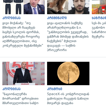
პოლიტიკა
კრიმინალი
საზოგა
გივი მიქანაძე: "თუ
გიგა ავალიანის საქმეზე
სეს-მა კ
მშობელი არ ჩააცმევს
არასრულწლოვანი ნ.ი.
უკანონო
ბავშვს სკოლის ფორმას,
"ჯანმთელობის ჯგუფურად,
საწარმო
განისაზღვრება როგორც
განზრახ მძიმედ დაზიანების
შეუჩერა
აღმზრდელობითი, ისე
წაქეზების" მუხლით
კონკრეტული მექანიზმები"
დააკავეს — საქმის
პროკურორი
პოლიტიკა
კოსმოსი
"ნაციონალურმა
SpaceX-ის კონტროლიდან
მოძრაობამ" დროებითი
გამოსული რაკეტის ნაწილი
მმართველობითი საბჭო
მთვარეს დაეჯახა