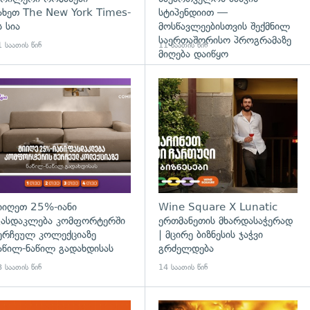
ახეთ The New York Times-
სტიპენდიით —
ს სია
მოსწავლეებისთვის შექმნილ
საერთაშორისო პროგრამაზე
 საათის წინ
11 საათის წინ
მიღება დაიწყო
დახედვა
იიღეთ 25%-იანი
Wine Square X Lunatic
ასდაკლება კომფორტერში
ერთმანეთის მხარდასაჭერად
ერჩეულ კოლექციაზე
| მცირე ბიზნესის ჯაჭვი
აწილ-ნაწილ გადახდისას
გრძელდება
 საათის წინ
14 საათის წინ