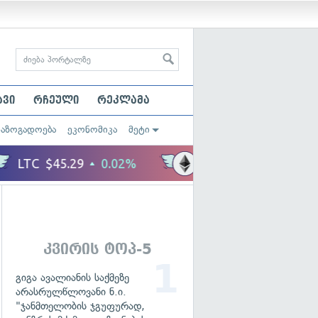
ავი
რჩეული
რეკლამა
საზოგადოება
ეკონომიკა
მეტი
კვირის ტოპ-5
გიგა ავალიანის საქმეზე
არასრულწლოვანი ნ.ი.
"ჯანმთელობის ჯგუფურად,