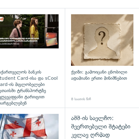
დახედვა
აქართველოს ბანკის
ქვიზი: გამოიცანი ცნობილი
tudent Card-ისა და sCool
ადამიანი ერთი მინიშნებით
ard-ის მფლობელები
უთაისში ტრანსპორტზე
ეღავათიანი ტარიფით
საათის წინ
8 საათის წინ
სარგებლებენ
აშშ-ის საელჩო:
გადახედვა
შეერთებული შტატები
კვლავ ღრმად