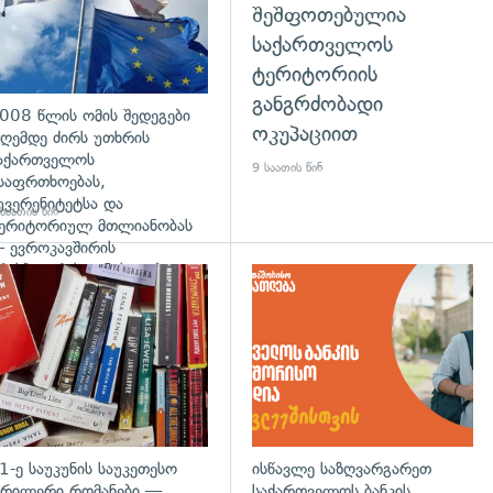
შეშფოთებულია
საქართველოს
ტერიტორიის
განგრძობადი
008 წლის ომის შედეგები
ოკუპაციით
ღემდე ძირს უთხრის
აქართველოს
9 საათის წინ
საფრთხოებას,
უვერენიტეტსა და
საათის წინ
ერიტორიულ მთლიანობას
 ევროკავშირის
რესპიკერის განცხადება
დახედვა
გადახედვა
1-ე საუკუნის საუკეთესო
ისწავლე საზღვარგარეთ
რილერი რომანები —
საქართველოს ბანკის