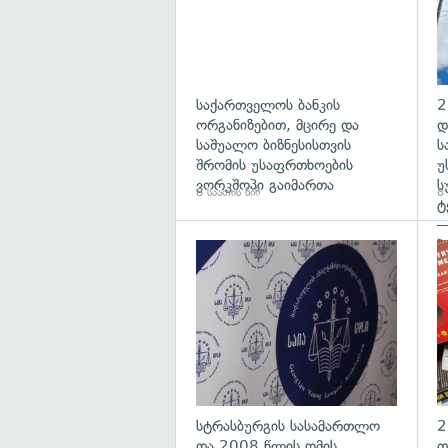
საქართველოს ბანკის
2
ორგანიზებით, მცირე და
დ
საშუალო ბიზნესისთვის
ს
შრომის უსაფრთხოების
უ
ვორკშოპი გაიმართა
ს
8 საათის წინ
8 
ტ
—
პ
გა
სტრასბურგის სასამართლო
2
და 2008 წლის ომის
თ