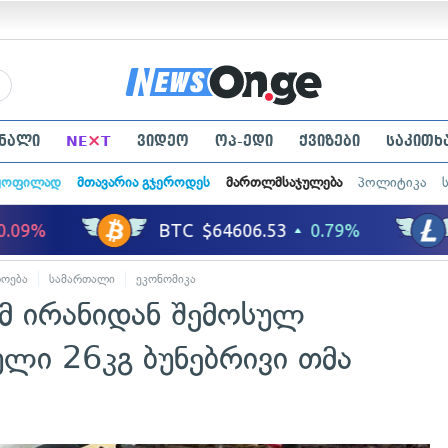
×
ნალი
NE
T
ვიდეო
ოპ-ედი
ქვიზები
საკითხ
ყოფილად
მთავარია გჯეროდეს
მართლმსაჯულება
პოლიტიკა
დოება
სამართალი
ეკონომიკა
ომ ირანიდან შემოსულ
ლი 26კგ ბუნებრივი თმა