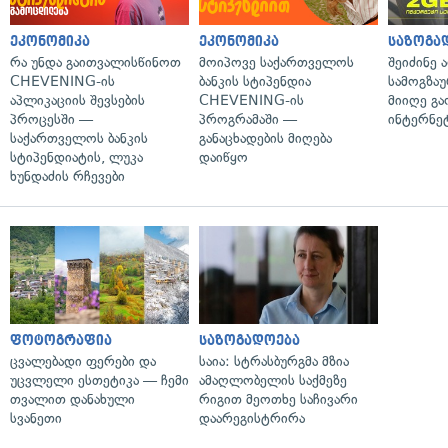
ეკონომიკა
ეკონომიკა
საზოგა
რა უნდა გაითვალისწინოთ
მოიპოვე საქართველოს
შეიძინე 
CHEVENING-ის
ბანკის სტიპენდია
სამოგზა
აპლიკაციის შევსების
CHEVENING-ის
მიიღე გ
პროცესში —
პროგრამაში —
ინტერნე
საქართველოს ბანკის
განაცხადების მიღება
სტიპენდიატის, ლუკა
დაიწყო
ხუნდაძის რჩევები
ფოტოგრაფია
საზოგადოება
ცვალებადი ფერები და
საია: სტრასბურგმა მზია
უცვლელი ესთეტიკა — ჩემი
ამაღლობელის საქმეზე
თვალით დანახული
რიგით მეოთხე საჩივარი
სვანეთი
დაარეგისტრირა