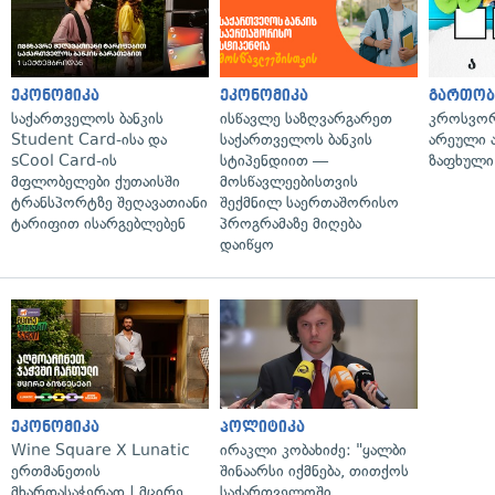
ეკონომიკა
ეკონომიკა
გართობ
საქართველოს ბანკის
ისწავლე საზღვარგარეთ
კროსვორდ
Student Card-ისა და
საქართველოს ბანკის
არეული ა
sCool Card-ის
სტიპენდიით —
ზაფხული
მფლობელები ქუთაისში
მოსწავლეებისთვის
ტრანსპორტზე შეღავათიანი
შექმნილ საერთაშორისო
ტარიფით ისარგებლებენ
პროგრამაზე მიღება
დაიწყო
ეკონომიკა
პოლიტიკა
Wine Square X Lunatic
ირაკლი კობახიძე: "ყალბი
ერთმანეთის
შინაარსი იქმნება, თითქოს
მხარდასაჭერად | მცირე
საქართველოში