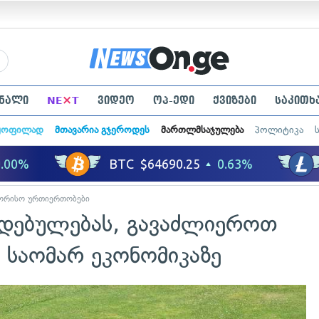
×
ნალი
NE
T
ვიდეო
ოპ-ედი
ქვიზები
საკითხ
ყოფილად
მთავარია გჯეროდეს
მართლმსაჯულება
პოლიტიკა
ორისო ურთიერთობები
დებულებას, გავაძლიეროთ
 საომარ ეკონომიკაზე