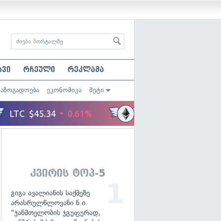
ავი
რჩეული
რეკლამა
საზოგადოება
ეკონომიკა
მეტი
კვირის ტოპ-5
გიგა ავალიანის საქმეზე
არასრულწლოვანი ნ.ი.
"ჯანმთელობის ჯგუფურად,