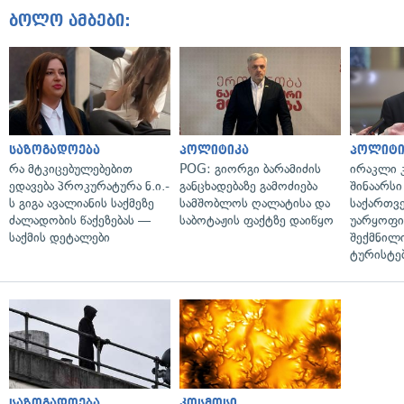
ბოლო ამბები:
საზოგადოება
პოლიტიკა
პოლიტი
რა მტკიცებულებებით
POG: გიორგი ბარამიძის
ირაკლი კ
ედავება პროკურატურა ნ.ი.-
განცხადებაზე გამოძიება
შინაარსი
ს გიგა ავალიანის საქმეზე
სამშობლოს ღალატისა და
საქართვ
ძალადობის წაქეზებას —
საბოტაჟის ფაქტზე დაიწყო
უარყოფი
საქმის დეტალები
შექმნილ
ტურისტე
საზოგადოება
კოსმოსი