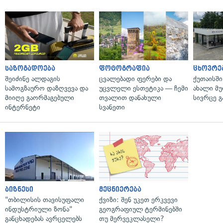
საზოგადოება
ფოტოგრაფია
ცხოვრე
შეიძინე ალდაგის
ცვალებადი ფერები და
ქუთაისშ
სამოგზაურო დაზღვევა და
უცვლელი ესთეტიკა — ჩემი
ახალი მ
მიიღე გაორმაგებული
თვალით დანახული
სივრცე გ
ინტერნეტი
სვანეთი
ბიზნესი
მეცნიერება
"თბილისის თავისუფალი
ქვიზი: შენ უკეთ ერკვევი
ინდუსტრიული ზონა"
გეოგრაფიულ ტერმინებში
განცხადებას ავრცელებს
თუ მერვეკლასელი?