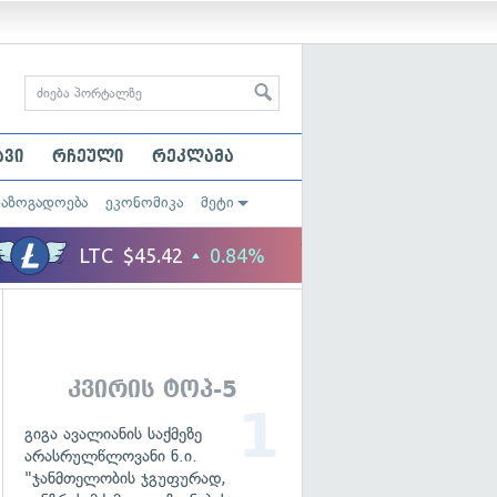
ავი
რჩეული
რეკლამა
საზოგადოება
ეკონომიკა
მეტი
კვირის ტოპ-5
გიგა ავალიანის საქმეზე
არასრულწლოვანი ნ.ი.
"ჯანმთელობის ჯგუფურად,