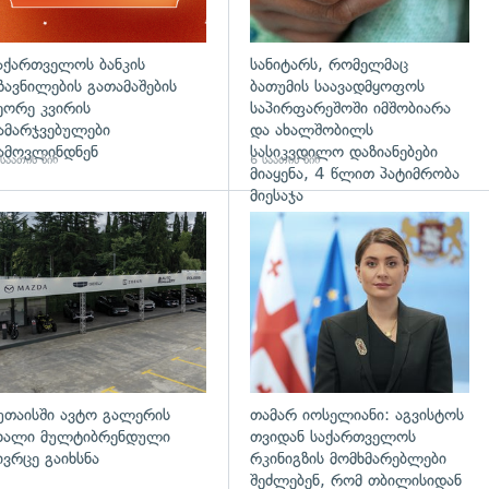
აქართველოს ბანკის
სანიტარს, რომელმაც
ზავნილების გათამაშების
ბათუმის საავადმყოფოს
ეორე კვირის
საპირფარეშოში იმშობიარა
ამარჯვებულები
და ახალშობილს
ამოვლინდნენ
სასიკვდილო დაზიანებები
საათის წინ
6 საათის წინ
მიაყენა, 4 წლით პატიმრობა
მიესაჯა
დახედვა
უთაისში ავტო გალერის
თამარ იოსელიანი: აგვისტოს
ხალი მულტიბრენდული
თვიდან საქართველოს
ივრცე გაიხსნა
რკინიგზის მომხმარებლები
შეძლებენ, რომ თბილისიდან