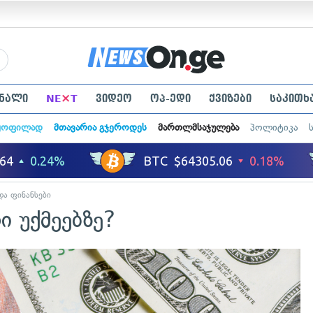
×
ნალი
NE
T
ვიდეო
ოპ-ედი
ქვიზები
საკითხ
ყოფილად
მთავარია გჯეროდეს
მართლმსაჯულება
პოლიტიკა
და ფინანსები
 უქმეებზე?