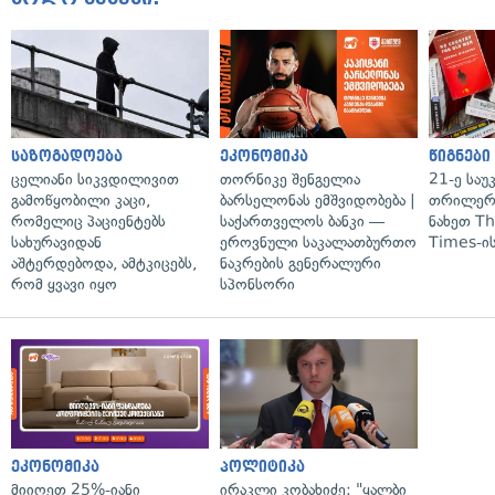
საზოგადოება
ეკონომიკა
წიგნები
ცელიანი სიკვდილივით
თორნიკე შენგელია
21-ე საუ
გამოწყობილი კაცი,
ბარსელონას ემშვიდობება |
თრილერი
რომელიც პაციენტებს
საქართველოს ბანკი —
ნახეთ T
სახურავიდან
ეროვნული საკალათბურთო
Times-ის
აშტერდებოდა, ამტკიცებს,
ნაკრების გენერალური
რომ ყვავი იყო
სპონსორი
ეკონომიკა
პოლიტიკა
მიიღეთ 25%-იანი
ირაკლი კობახიძე: "ყალბი