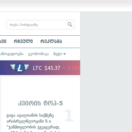
ავი
რჩეული
რეკლამა
საზოგადოება
ეკონომიკა
მეტი
კვირის ტოპ-5
გიგა ავალიანის საქმეზე
არასრულწლოვანი ნ.ი.
"ჯანმთელობის ჯგუფურად,