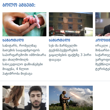
ბოლო ამბები:
სამართალი
სამართალი
პოლიტი
სანიტარს, რომელმაც
სუს-მა მარნეულში
ირაკლი კ
ბათუმის საავადმყოფოს
ტექინსპექტირების
შინაარსი
საპირფარეშოში იმშობიარა
გაყალბების ფაქტზე 3 პირი
საქართვ
და ახალშობილს
დააკავა
უარყოფი
სასიკვდილო დაზიანებები
შექმნილ
მიაყენა, 4 წლით
ტურისტე
პატიმრობა მიესაჯა