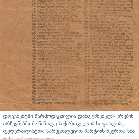
დოკუმენტში წარმოდგენილია დამფუძნებელი კრების
არჩევნებში მონაწილე საქართველოს სოციალისტ–
ფედერალისტთა სარევოლუციო პარტიის წევრთა სია
ფოტო: ციფრული ბიბლიოთეკა