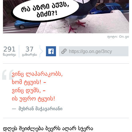
ფოტო: On.ge
291
37
წაკითხვა
გაზიარება
ვინც ლაპარაკობს,
ხომ ტყუის! –
ვინც დუმს, –
ის უფრო ტყუის!
მუხრან მაჭავარიანი
დღეს შეიძლება ბევრს აღარ სჯერა