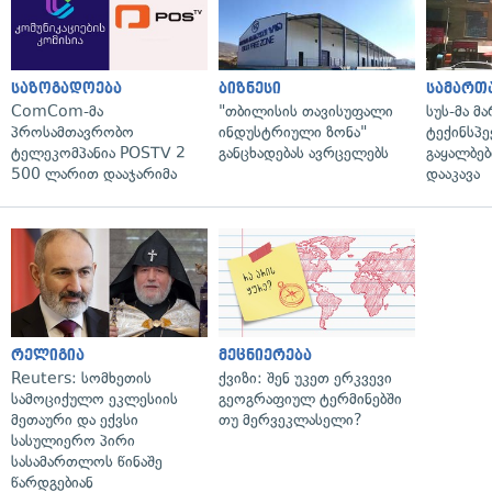
საზოგადოება
ბიზნესი
სამართ
ComCom-მა
"თბილისის თავისუფალი
სუს-მა მ
პროსამთავრობო
ინდუსტრიული ზონა"
ტექინსპე
ტელეკომპანია POSTV 2
განცხადებას ავრცელებს
გაყალბებ
500 ლარით დააჯარიმა
დააკავა
რელიგია
მეცნიერება
Reuters: სომხეთის
ქვიზი: შენ უკეთ ერკვევი
სამოციქულო ეკლესიის
გეოგრაფიულ ტერმინებში
მეთაური და ექვსი
თუ მერვეკლასელი?
სასულიერო პირი
სასამართლოს წინაშე
წარდგებიან