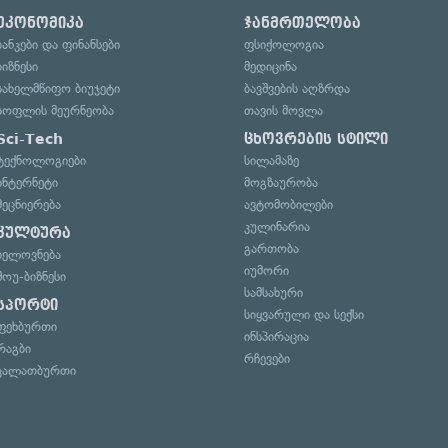
ეკონომიკა
ჯანმრთელობა
ბანკები და ფინანსები
ფსიქოლოგია
ბიზნესი
მედიცინა
სახელმწიფო ბიუჯეტი
ბავშვების აღზრდა
სოფლის მეურნეობა
თავის მოვლა
Sci-Tech
ცხოვრების სტილი
ტექნოლოგიები
სილამაზე
ინტერნეტი
მოგზაურობა
მეცნიერება
ავტომობილები
კულინარია
კულტურა
გართობა
ხელოვნება
იუმორი
შოუ-ბიზნესი
სამსახური
სპორტი
სიყვარული და სექსი
ფეხბურთი
ინსპირაცია
რაგბი
რჩევები
კალათბურთი