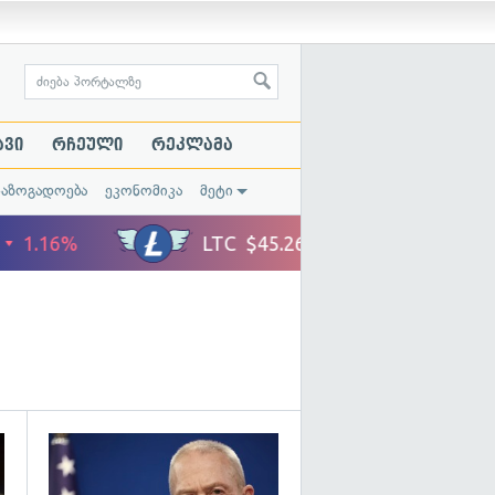
ავი
რჩეული
რეკლამა
საზოგადოება
ეკონომიკა
მეტი
გადახედვა
გადახედვა