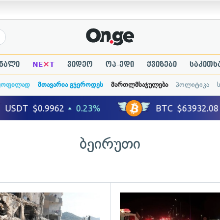
×
ნალი
NE
T
ვიდეო
ოპ-ედი
ქვიზები
საკითხ
ყოფილად
მთავარია გჯეროდეს
მართლმსაჯულება
პოლიტიკა
ბეირუთი
ადახედვა
გადახედვა