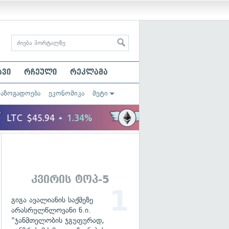
ავი
რჩეული
რეკლამა
საზოგადოება
ეკონომიკა
მეტი
კვირის ტოპ-5
გიგა ავალიანის საქმეზე
არასრულწლოვანი ნ.ი.
"ჯანმთელობის ჯგუფურად,