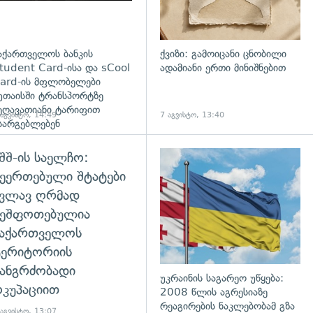
აქართველოს ბანკის
ქვიზი: გამოიცანი ცნობილი
tudent Card-ისა და sCool
ადამიანი ერთი მინიშნებით
ard-ის მფლობელები
უთაისში ტრანსპორტზე
ეღავათიანი ტარიფით
 აგვისტო, 14:49
7 აგვისტო, 13:40
სარგებლებენ
შშ-ის საელჩო:
ეერთებული შტატები
კვლავ ღრმად
შეშფოთებულია
საქართველოს
ტერიტორიის
ანგრძობადი
უკრაინის საგარეო უწყება:
კუპაციით
2008 წლის აგრესიაზე
რეაგირების ნაკლებობამ გზა
 აგვისტო, 13:07