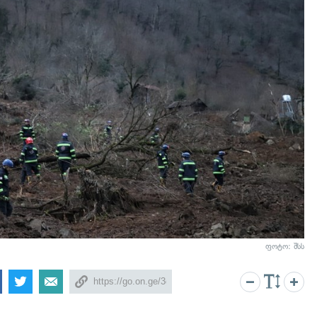
ფოტო: შსს