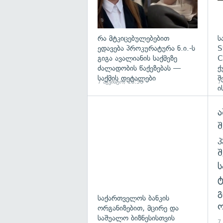
რა მტკიცებულებებით
ს
ედავება პროკურატურა ნ.ი.-ს
S
გიგა ავალიანის საქმეზე
C
ძალადობის წაქეზებას —
ქ
საქმის დეტალები
შ
7 აგვისტო, 16:50
7
ი
ა
შ
გ
საქართველოს ბანკის
ო
ორგანიზებით, მცირე და
საშუალო ბიზნესისთვის
7