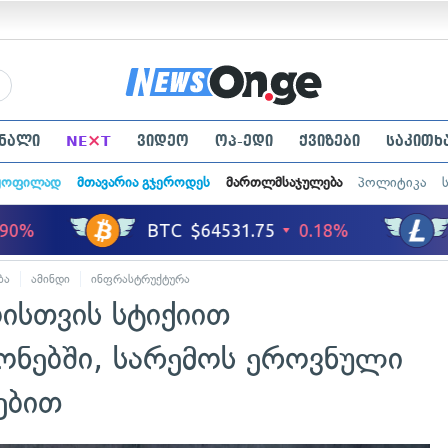
×
ნალი
NE
T
ვიდეო
ოპ-ედი
ქვიზები
საკითხ
ყოფილად
მთავარია გჯეროდეს
მართლმსაჯულება
პოლიტიკა
ბა
ამინდი
ინფრასტრუქტურა
ისთვის სტიქიით
ნებში, სარემოს ეროვნული
ებით