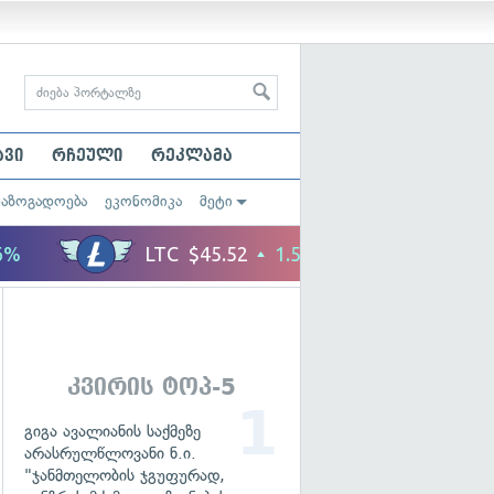
ავი
რჩეული
რეკლამა
საზოგადოება
ეკონომიკა
მეტი
კვირის ტოპ-5
გიგა ავალიანის საქმეზე
არასრულწლოვანი ნ.ი.
"ჯანმთელობის ჯგუფურად,