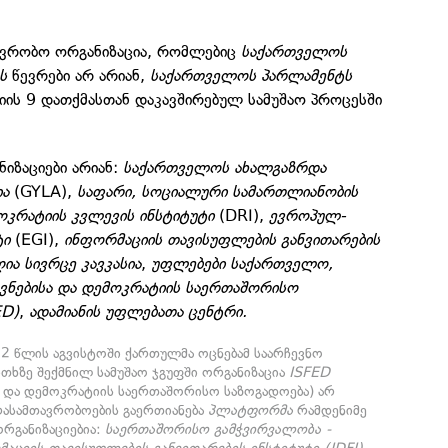
ავრობო ორგანიზაცია, რომლებიც
საქართველოს
ს
წევრები არ არიან,
საქართველოს პარლამენტს
იის 9 დათქმასთან დაკავშირებულ სამუშაო პროცესში
იზაციები არიან:
საქართველოს ახალგაზრდა
ია
(GYLA),
საფარი,
სოციალური სამართლიანობის
ოკრატიის კვლევის ინსტიტუტი
(DRI),
ევროპულ-
ტი
(EGI),
ინფორმაციის თავისუფლების განვითარების
ღია სივრცე კავკასია
,
უფლებები საქართველო,
ვნებისა და დემოკრატიის საერთაშორისო
ED)
,
ადამიანის უფლებათა ცენტრი.
2 წლის აგვისტოში ქართულმა ოცნებამ საარჩევნო
ითხზე შექმნილ სამუშაო ჯგუფში ორგანიზაცია
ISFED
ა და დემოკრატიის საერთაშორისო საზოგადოება) არ
არასამთავრობოების გაერთიანება
პლატფორმა
რამდენიმე
ორგანიზაციებია:
საერთაშორისო გამჭვირვალობა -