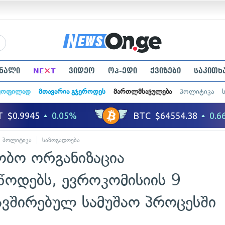
×
ნალი
NE
T
ვიდეო
ოპ-ედი
ქვიზები
საკითხ
ყოფილად
მთავარია გჯეროდეს
მართლმსაჯულება
პოლიტიკა
პოლიტიკა
საზოგადოება
ობო ორგანიზაცია
წოდებს, ევროკომისიის 9
ავშირებულ სამუშაო პროცესში