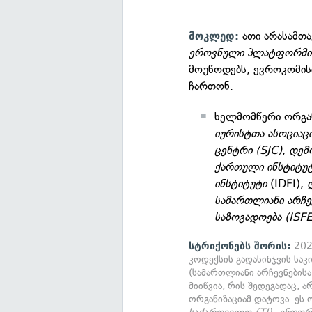
ათი არასამთ
მოკლედ:
ეროვნული პლატფორმი
მოუწოდებს, ევროკომის
ჩართონ.
ხელმომწერი ორგან
იურისტთა ასოციაც
ცენტრი (SJC)
,
დემ
ქართული ინსტიტუ
ინსტიტუტი
(IDFI),
სამართლიანი არჩე
საზოგადოება (ISF
სტრიქონებს შორის:
202
კოდექსის გადასინჯვის საკ
(სამართლიანი არჩევნების
მიიწვია, რის შედეგადაც, 
ორგანიზაციამ დატოვა. ეს 