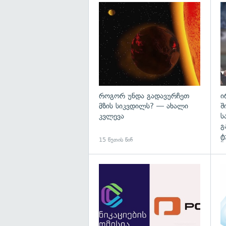
გა
როგორ უნდა გადავურჩეთ
ი
მზის სიკვდილს? — ახალი
შ
კვლევა
ს
გ
ტ
15 წუთის წინ
2 
გა