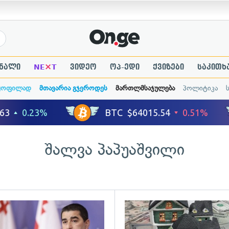
×
ნალი
NE
T
ვიდეო
ოპ-ედი
ქვიზები
საკითხ
ყოფილად
მთავარია გჯეროდეს
მართლმსაჯულება
პოლიტიკა
შალვა პაპუაშვილი
ადახედვა
გადახედვა