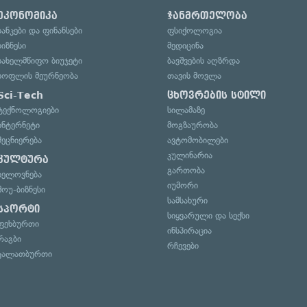
ეკონომიკა
ჯანმრთელობა
ბანკები და ფინანსები
ფსიქოლოგია
ბიზნესი
მედიცინა
სახელმწიფო ბიუჯეტი
ბავშვების აღზრდა
სოფლის მეურნეობა
თავის მოვლა
Sci-Tech
ცხოვრების სტილი
ტექნოლოგიები
სილამაზე
ინტერნეტი
მოგზაურობა
მეცნიერება
ავტომობილები
კულინარია
კულტურა
გართობა
ხელოვნება
იუმორი
შოუ-ბიზნესი
სამსახური
სპორტი
სიყვარული და სექსი
ფეხბურთი
ინსპირაცია
რაგბი
რჩევები
კალათბურთი