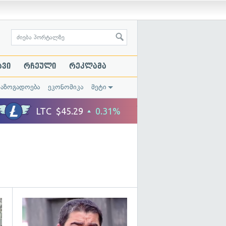
ავი
რჩეული
რეკლამა
საზოგადოება
ეკონომიკა
მეტი
გადახედვა
გადახედვა