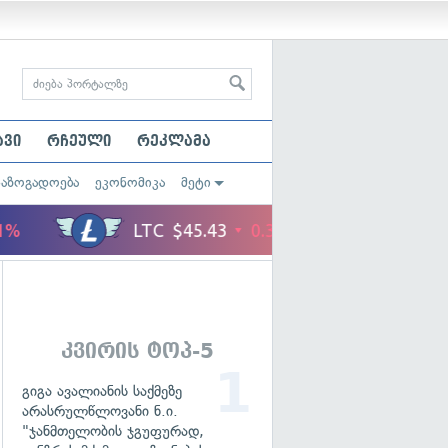
ავი
რჩეული
რეკლამა
საზოგადოება
ეკონომიკა
მეტი
კვირის ტოპ-5
გიგა ავალიანის საქმეზე
არასრულწლოვანი ნ.ი.
"ჯანმთელობის ჯგუფურად,