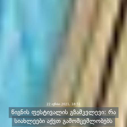
22 ივნისი 2021, 18:51
წიგნის ფესტივალის გზამკვლევი: რა
სიახლეები აქვთ გამომცემლობებს