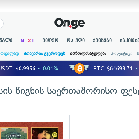
×
ნალი
NE
T
ვიდეო
ოპ-ედი
ქვიზები
საკითხ
ყოფილად
მთავარია გჯეროდეს
მართლმსაჯულება
პოლიტიკა
ის წიგნის საერთაშორისო ფე
გადახედვა