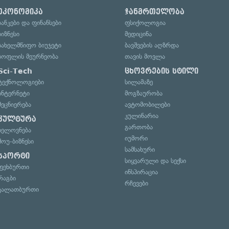
ეკონომიკა
ჯანმრთელობა
ბანკები და ფინანსები
ფსიქოლოგია
ბიზნესი
მედიცინა
სახელმწიფო ბიუჯეტი
ბავშვების აღზრდა
სოფლის მეურნეობა
თავის მოვლა
Sci-Tech
ცხოვრების სტილი
ტექნოლოგიები
სილამაზე
ინტერნეტი
მოგზაურობა
მეცნიერება
ავტომობილები
კულინარია
კულტურა
გართობა
ხელოვნება
იუმორი
შოუ-ბიზნესი
სამსახური
სპორტი
სიყვარული და სექსი
ფეხბურთი
ინსპირაცია
რაგბი
რჩევები
კალათბურთი