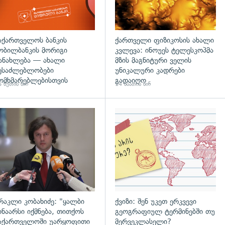
აქართველოს ბანკის
ქართველი ფიზიკოსის ახალი
ობილბანკის მორიგი
კვლევა: ინოუეს ტელესკოპმა
ანახლება — ახალი
მზის მაგნიტური ველის
ესაძლებლობები
უნიკალური კადრები
ომხმარებლებისთვის
გადაიღო
 წუთის წინ
14 საათის წინ
დახედვა
გადახედვა
რაკლი კობახიძე: "ყალბი
ქვიზი: შენ უკეთ ერკვევი
ინაარსი იქმნება, თითქოს
გეოგრაფიულ ტერმინებში თუ
აქართველოში უარყოფითი
მერვეკლასელი?