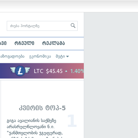
ავი
რჩეული
რეკლამა
საზოგადოება
ეკონომიკა
მეტი
კვირის ტოპ-5
გიგა ავალიანის საქმეზე
არასრულწლოვანი ნ.ი.
"ჯანმთელობის ჯგუფურად,