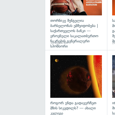
თორნიკე შენგელია
ს
ბარსელონას ემშვიდობება |
მ
საქართველოს ბანკი —
გ
ეროვნული საკალათბურთო
შ
ნაკრების გენერალური
მ
18 წუთის წინ
26
სპონსორი
გა
როგორ უნდა გადავურჩეთ
ი
მზის სიკვდილს? — ახალი
შ
კვლევა
ს