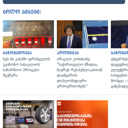
ბოლო ამბები:
საზოგადოება
პოლიტიკა
საზოგა
სეს-მა კასპში ფრინველის
ირაკლი კობახიძე:
ენგურჰეს
უკანონო სასაკლაოს
"საქართველო მზადაა,
დაგეგმი
საწარმოო პროცესი
ნაურუს რესპუბლიკასთან
ელექტრ
შეუჩერა
დაამყაროს
სისტემის
დიპლომატიური
მოჰყვა —
ურთიერთობები"
განცხადე