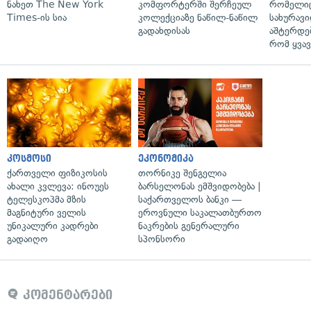
ნახეთ The New York
კომფორტერში შერჩეულ
რომელიც
Times-ის სია
კოლექციაზე ნაწილ-ნაწილ
სახურავი
გადახდისას
აშტერდებ
რომ ყვავ
კოსმოსი
ეკონომიკა
ქართველი ფიზიკოსის
თორნიკე შენგელია
ახალი კვლევა: ინოუეს
ბარსელონას ემშვიდობება |
ტელესკოპმა მზის
საქართველოს ბანკი —
მაგნიტური ველის
ეროვნული საკალათბურთო
უნიკალური კადრები
ნაკრების გენერალური
გადაიღო
სპონსორი
კომენტარები