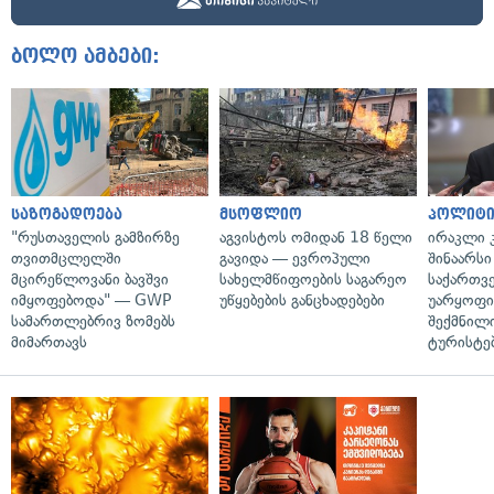
ბოლო ამბები:
საზოგადოება
მსოფლიო
პოლიტი
"რუსთაველის გამზირზე
აგვისტოს ომიდან 18 წელი
ირაკლი კ
თვითმცლელში
გავიდა — ევროპული
შინაარსი
მცირეწლოვანი ბავშვი
სახელმწიფოების საგარეო
საქართვ
იმყოფებოდა" — GWP
უწყებების განცხადებები
უარყოფი
სამართლებრივ ზომებს
შექმნილ
მიმართავს
ტურისტე