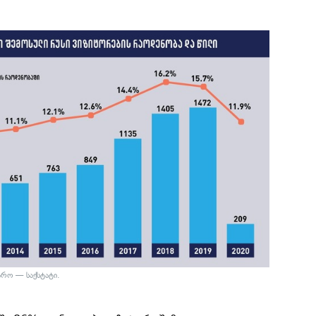
არო — საქსტატი.