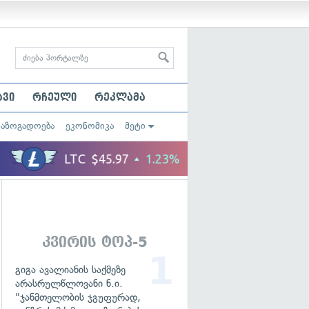
ავი
რჩეული
რეკლამა
საზოგადოება
ეკონომიკა
მეტი
კვირის ტოპ-5
გიგა ავალიანის საქმეზე
არასრულწლოვანი ნ.ი.
"ჯანმთელობის ჯგუფურად,