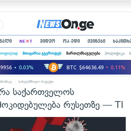
×
ნალი
NE
T
ვიდეო
ოპ-ედი
ქვიზები
საკითხ
ყოფილად
მთავარია გჯეროდეს
მართლმსაჯულება
პოლიტიკა
ონომიკა
სახელმწიფო ბიუჯეტი
ცირა საქართველოს
მოკიდებულება რუსეთზე — TI