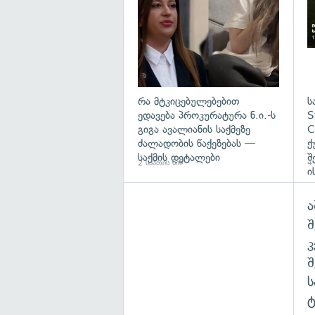
რა მტკიცებულებებით
ს
ედავება პროკურატურა ნ.ი.-ს
S
გიგა ავალიანის საქმეზე
C
ძალადობის წაქეზებას —
ქ
საქმის დეტალები
შ
2 საათის წინ
4 
ი
ა
შ