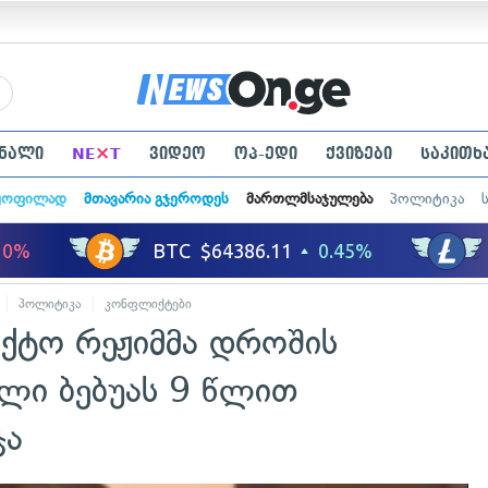
×
ნალი
NE
T
ვიდეო
ოპ-ედი
ქვიზები
საკითხ
ყოფილად
მთავარია გჯეროდეს
მართლმსაჯულება
პოლიტიკა
პოლიტიკა
კონფლიქტები
აქტო რეჟიმმა დროშის
კლი ბებუას 9 წლით
ჯა