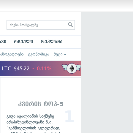
ავი
რჩეული
რეკლამა
საზოგადოება
ეკონომიკა
მეტი
კვირის ტოპ-5
გიგა ავალიანის საქმეზე
არასრულწლოვანი ნ.ი.
"ჯანმთელობის ჯგუფურად,