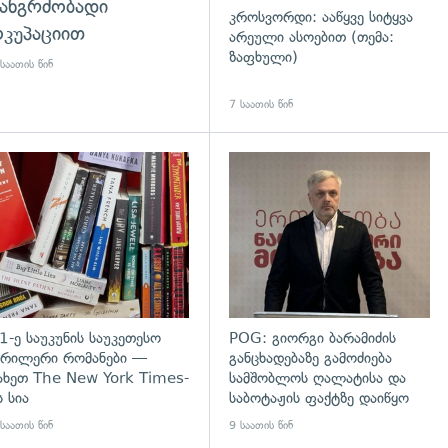
ანგრძობადი
კროსვორდი: ააწყვე სიტყვა
კუპაციით
არეული ასოებით (თემა:
ზაფხული)
საათის წინ
7 საათის წინ
დახედვა
გადახედვა
1-ე საუკუნის საუკეთესო
POG: გიორგი ბარამიძის
რილერი რომანები —
განცხადებაზე გამოძიება
ახეთ The New York Times-
სამშობლოს ღალატისა და
ს სია
საბოტაჟის ფაქტზე დაიწყო
საათის წინ
9 საათის წინ