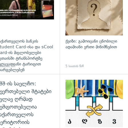
აქართველოს ბანკის
ქვიზი: გამოიცანი ცნობილი
tudent Card-ისა და sCool
ადამიანი ერთი მინიშნებით
ard-ის მფლობელები
უთაისში ტრანსპორტზე
ეღავათიანი ტარიფით
საათის წინ
5 საათის წინ
სარგებლებენ
შშ-ის საელჩო:
ეერთებული შტატები
კვლავ ღრმად
შეშფოთებულია
საქართველოს
ტერიტორიის