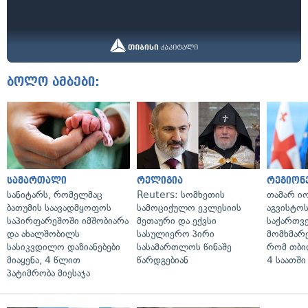
ბოლო ამბები:
სამართალი
რელიგია
რეგიონ
სანიტარს, რომელმაც
Reuters: სომხეთის
თამარ ი
ბათუმის საავადმყოფოს
სამოციქულო ეკლესიის
აგვისტო
საპირფარეშოში იმშობიარა
მეთაური და ექვსი
საქართვ
და ახალშობილს
სასულიერო პირი
მომხმარ
სასიკვდილო დაზიანებები
სასამართლოს წინაშე
რომ თბი
მიაყენა, 4 წლით
წარდგებიან
4 საათში
პატიმრობა მიესაჯა