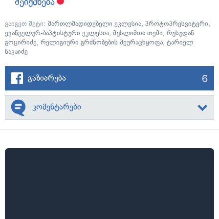
შეიქმნება
გაიგეთ მეტი:
მართლმადიდებელი ეკლესია
,
პროტოპრესვიტერი
,
ევანგელურ-ბაპტისტური ეკლესია
,
მუსლიმთა თემი
,
რუსუდან
გოცირიძე
,
რელიგიური გრძნობების შეურაცხყოფა
,
ტარიელ
ნაკაიძე
6
გაზიარება
კომენტარები