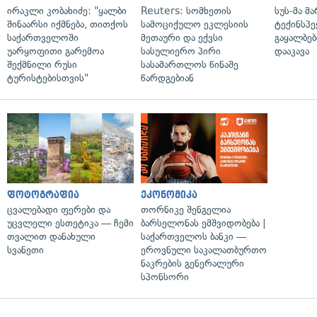
ირაკლი კობახიძე: "ყალბი
Reuters: სომხეთის
სუს-მა მ
შინაარსი იქმნება, თითქოს
სამოციქულო ეკლესიის
ტექინსპე
საქართველოში
მეთაური და ექვსი
გაყალბებ
უარყოფითი გარემოა
სასულიერო პირი
დააკავა
შექმნილი რუსი
სასამართლოს წინაშე
ტურისტებისთვის"
წარდგებიან
ფოტოგრაფია
ეკონომიკა
ცვალებადი ფერები და
თორნიკე შენგელია
უცვლელი ესთეტიკა — ჩემი
ბარსელონას ემშვიდობება |
თვალით დანახული
საქართველოს ბანკი —
სვანეთი
ეროვნული საკალათბურთო
ნაკრების გენერალური
სპონსორი