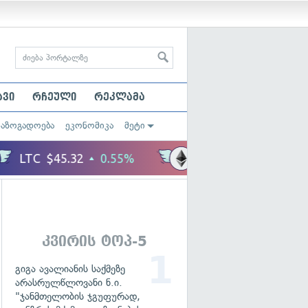
ავი
რჩეული
რეკლამა
საზოგადოება
ეკონომიკა
მეტი
კვირის ტოპ-5
გიგა ავალიანის საქმეზე
არასრულწლოვანი ნ.ი.
"ჯანმთელობის ჯგუფურად,