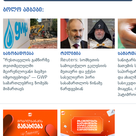
ბოლო ამბები:
საზოგადოება
რელიგია
სამართ
"რუსთაველის გამზირზე
Reuters: სომხეთის
სანიტარ
თვითმცლელში
სამოციქულო ეკლესიის
ბათუმის
მცირეწლოვანი ბავშვი
მეთაური და ექვსი
საპირფა
იმყოფებოდა" — GWP
სასულიერო პირი
და ახალ
სამართლებრივ ზომებს
სასამართლოს წინაშე
სასიკვდი
მიმართავს
წარდგებიან
მიაყენა,
პატიმრობ