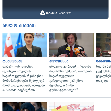
ბოლო ამბები:
რეგიონები
პოლიტიკა
სამართ
თამარ იოსელიანი:
ირაკლი კობახიძე: "ყალბი
სუს-მა მ
აგვისტოს თვიდან
შინაარსი იქმნება, თითქოს
ტექინსპე
საქართველოს რკინიგზის
საქართველოში
გაყალბებ
მომხმარებლები შეძლებენ,
უარყოფითი გარემოა
დააკავა
რომ თბილისიდან ბათუმში
შექმნილი რუსი
4 საათში იმგზავრონ
ტურისტებისთვის"