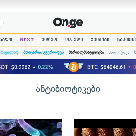
×
ნალი
NE
T
ვიდეო
ოპ-ედი
ქვიზები
საკითხ
ყოფილად
მთავარია გჯეროდეს
მართლმსაჯულება
პოლიტიკა
ანტიბიოტიკები
გადახედვა