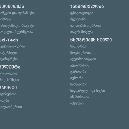
ეკონომიკა
ჯანმრთელობა
ბანკები და ფინანსები
ფსიქოლოგია
ბიზნესი
მედიცინა
სახელმწიფო ბიუჯეტი
ბავშვების აღზრდა
სოფლის მეურნეობა
თავის მოვლა
Sci-Tech
ცხოვრების სტილი
ტექნოლოგიები
სილამაზე
ინტერნეტი
მოგზაურობა
მეცნიერება
ავტომობილები
კულინარია
კულტურა
გართობა
ხელოვნება
იუმორი
შოუ-ბიზნესი
სამსახური
სპორტი
სიყვარული და სექსი
ფეხბურთი
ინსპირაცია
რაგბი
რჩევები
კალათბურთი