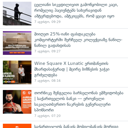
ცელიანი სიკვდილივით გამოწყობილი კაცი,
რომელიც პაციენტებს სახურავიდან
აშტერდებოდა, ამტკიცებს, რომ ყვავი იყო
7 აგვისტო, 09:29
მიიღეთ 25%-იანი ფასდაკლება
კომფორტერში შერჩეულ კოლექციაზე ნაწილ-
ნაწილ გადახდისას
7 აგვისტო, 09:27
Wine Square X Lunatic ერთმანეთის
მხარდასაჭერად | მცირე ბიზნესის ჯაჭვი
გრძელდება
7 აგვისტო, 08:16
თორნიკე შენგელია ბარსელონას ემშვიდობება
| საქართველოს ბანკი — ეროვნული
საკალათბურთო ნაკრების გენერალური
სპონსორი
7 აგვისტო, 07:20
საქართველოს ბანკის მობილბანკის მორიგი