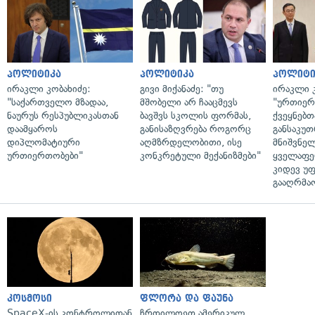
პოლიტიკა
პოლიტიკა
პოლიტი
ირაკლი კობახიძე:
გივი მიქანაძე: "თუ
ირაკლი კ
"საქართველო მზადაა,
მშობელი არ ჩააცმევს
"ურთიერთ
ნაურუს რესპუბლიკასთან
ბავშვს სკოლის ფორმას,
ქვეყნებთ
დაამყაროს
განისაზღვრება როგორც
განსაკუ
დიპლომატიური
აღმზრდელობითი, ისე
მნიშვნე
ურთიერთობები"
კონკრეტული მექანიზმები"
ყველაფე
კიდევ უ
გააღრმა
კოსმოსი
ფლორა და ფაუნა
SpaceX-ის კონტროლიდან
ჩრდილოეთ ამერიკულ