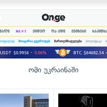
×
ნალი
NE
T
ვიდეო
ოპ-ედი
ქვიზები
საკითხ
ყოფილად
მთავარია გჯეროდეს
მართლმსაჯულება
პოლიტიკა
ომი უკრაინაში
ადახედვა
გადახედვა