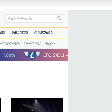
ავი
რჩეული
რეკლამა
საზოგადოება
ეკონომიკა
მეტი
გადახედვა
გადახედვა