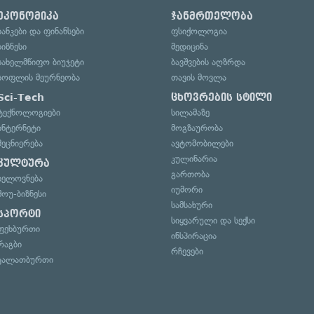
ეკონომიკა
ჯანმრთელობა
ბანკები და ფინანსები
ფსიქოლოგია
ბიზნესი
მედიცინა
სახელმწიფო ბიუჯეტი
ბავშვების აღზრდა
სოფლის მეურნეობა
თავის მოვლა
Sci-Tech
ცხოვრების სტილი
ტექნოლოგიები
სილამაზე
ინტერნეტი
მოგზაურობა
მეცნიერება
ავტომობილები
კულინარია
კულტურა
გართობა
ხელოვნება
იუმორი
შოუ-ბიზნესი
სამსახური
სპორტი
სიყვარული და სექსი
ფეხბურთი
ინსპირაცია
რაგბი
რჩევები
კალათბურთი