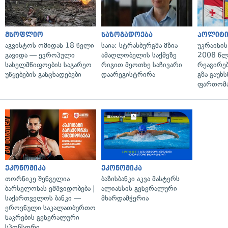
მსოფლიო
საზოგადოება
პოლიტი
აგვისტოს ომიდან 18 წელი
საია: სტრასბურგმა მზია
უკრაინის
გავიდა — ევროპული
ამაღლობელის საქმეზე
2008 წლ
სახელმწიფოების საგარეო
რიგით მეოთხე საჩივარი
რეაგირებ
უწყებების განცხადებები
დაარეგისტრირა
გზა გაუხს
ფართომა
ეკონომიკა
ეკონომიკა
თორნიკე შენგელია
ბაზისბანკი აკვა მასტერს
ბარსელონას ემშვიდობება |
ალიანსის გენერალური
საქართველოს ბანკი —
მხარდამჭერია
ეროვნული საკალათბურთო
ნაკრების გენერალური
სპონსორი