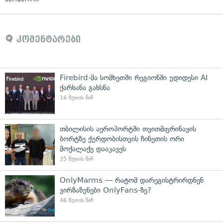
კომენტარები
Firebird-მა სომხეთში რეგიონში უდიდესი AI
ქარხანა გახსნა
16 წუთის წინ
თბილისის აეროპორტში თვითმფრინავის
ბორტზე ქურდობისთვის ჩინეთის ორი
მოქალაქე დააკავეს
25 წუთის წინ
OnlyMarms — რატომ დარეგისტრირდნენ
ვირზაზუნები OnlyFans-ზე?
46 წუთის წინ