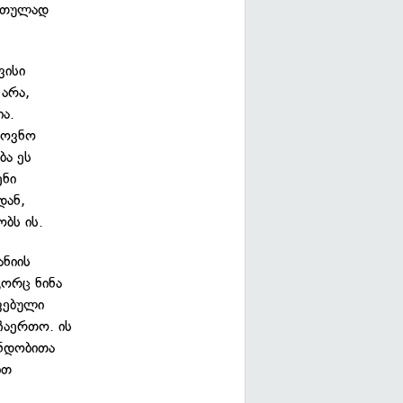
ართულად
ვისი
არა,
ა.
მოვნო
ბა ეს
ენი
დან,
ბს ის.
ანიის
გორც ნინა
ავებული
ჩაერთო. ის
 ნდობითა
ით