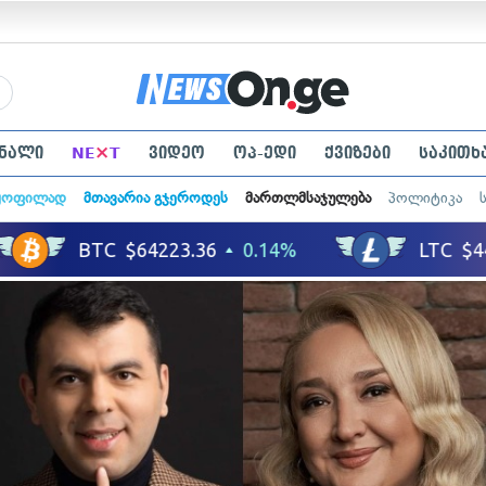
×
ნალი
NE
T
ვიდეო
ოპ-ედი
ქვიზები
საკითხ
ყოფილად
მთავარია გჯეროდეს
მართლმსაჯულება
პოლიტიკა