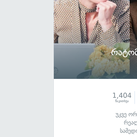
რატომ
1,404
წაკითხვა
უკვე ო
რეალ
სამედ