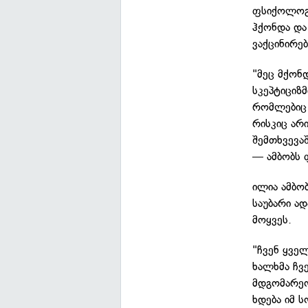
ფსიქოლოგი
ჰქონდა და
ვაქცინირებ
"მეც მქონდ
სკეპტიციზმ
რომლებიც 
რისკიც არ
შემთხვევაშ
— ამბობს
ილია ამბო
საუბარი ა
მოყვეს.
"ჩვენ ყვე
ხალხმა ჩვე
მდგომარეობ
ხდება იმ 