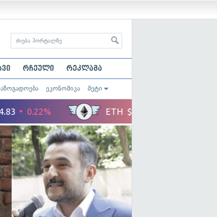
ავი
რჩეული
რეკლამა
საზოგადოება
ეკონომიკა
მეტი