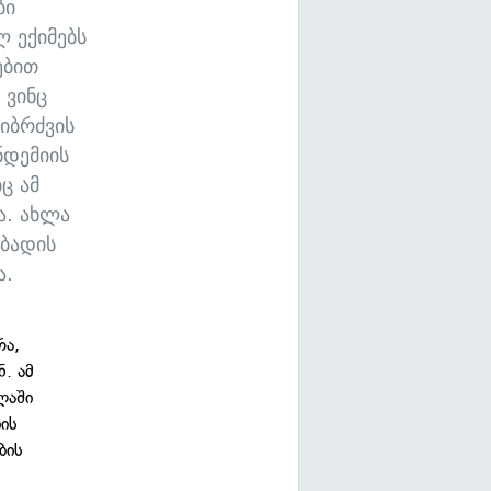
ბი
 ექიმებს
ებით
 ვინც
იბრძვის
ნდემიის
ც ამ
ა. ახლა
რბადის
ა.
რა,
. ამ
ლაში
ის
ბის