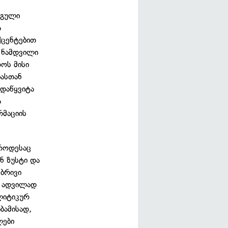
ნგული
ა
ქცენტებით
ა ნამდვილი
ოს მისი
იასთან
დაწყვიტა
ა
რმაციის
 როდესაც
ნ ზუსტი და
ბრივი
თ ადვილად
ლიტიკურ
ბამისად,
ლები