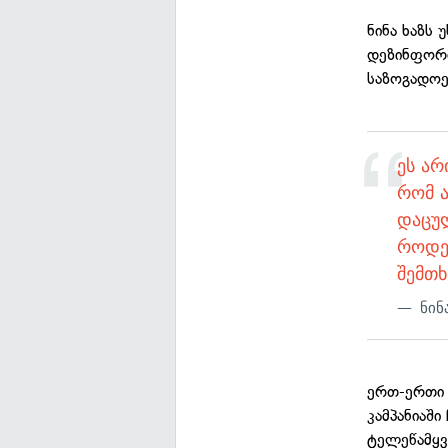
ნინა ხაზს 
დეზინფორმ
საზოგადოე
ეს არ
რომ ა
დაცულ
როდეს
შემთხ
ნინ
ერთ-ერთი 
კამპანიაშ
ტელეწამყვ