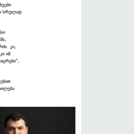
ხვები
კი სრულად
ესი
ბს,
ის. კი,
კი იმ
ვიცრები",
ვებით
დილება