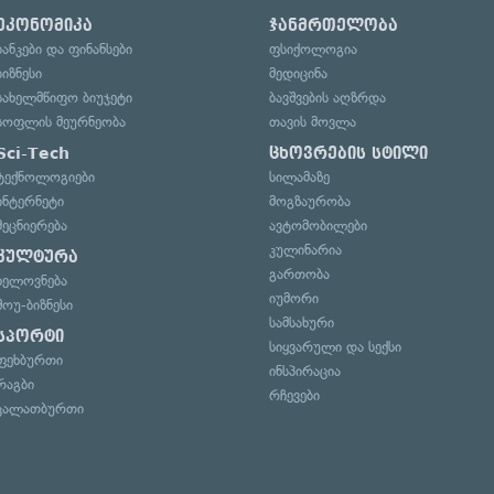
ეკონომიკა
ჯანმრთელობა
ბანკები და ფინანსები
ფსიქოლოგია
ბიზნესი
მედიცინა
სახელმწიფო ბიუჯეტი
ბავშვების აღზრდა
სოფლის მეურნეობა
თავის მოვლა
Sci-Tech
ცხოვრების სტილი
ტექნოლოგიები
სილამაზე
ინტერნეტი
მოგზაურობა
მეცნიერება
ავტომობილები
კულინარია
კულტურა
გართობა
ხელოვნება
იუმორი
შოუ-ბიზნესი
სამსახური
სპორტი
სიყვარული და სექსი
ფეხბურთი
ინსპირაცია
რაგბი
რჩევები
კალათბურთი