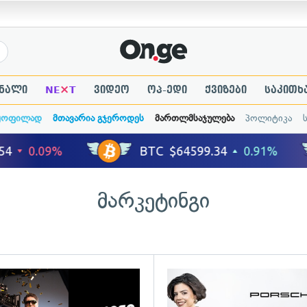
×
ნალი
NE
T
ვიდეო
ოპ-ედი
ქვიზები
საკითხ
ყოფილად
მთავარია გჯეროდეს
მართლმსაჯულება
პოლიტიკა
მარკეტინგი