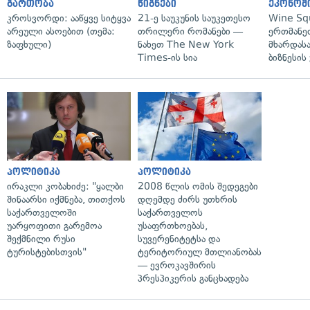
გართობა
წიგნები
ეკონომ
კროსვორდი: ააწყვე სიტყვა
21-ე საუკუნის საუკეთესო
Wine Sq
არეული ასოებით (თემა:
თრილერი რომანები —
ერთმანე
ზაფხული)
ნახეთ The New York
მხარდასა
Times-ის სია
ბიზნესის
პოლიტიკა
პოლიტიკა
ირაკლი კობახიძე: "ყალბი
2008 წლის ომის შედეგები
შინაარსი იქმნება, თითქოს
დღემდე ძირს უთხრის
საქართველოში
საქართველოს
უარყოფითი გარემოა
უსაფრთხოებას,
შექმნილი რუსი
სუვერენიტეტსა და
ტურისტებისთვის"
ტერიტორიულ მთლიანობას
— ევროკავშირის
პრესპიკერის განცხადება