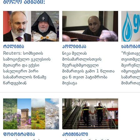
ბოლო ამბები:
რელიგია
პოლიტიკა
საზოგა
Reuters: სომხეთის
ნიკა მელიას
"რუსთავ
სამოციქულო ეკლესიის
მოსამართლისთვის
თვითმც
მეთაური და ექვსი
შეურაცხმყოფელი
მცირეწლ
სასულიერო პირი
მიმართვის გამო 1 წლითა
იმყოფებ
სასამართლოს წინაშე
და 6 თვით პატიმრობა
სამართლ
წარდგებიან
მიესაჯა
მიმართა
ფოტოგრაფია
კრიმინალი