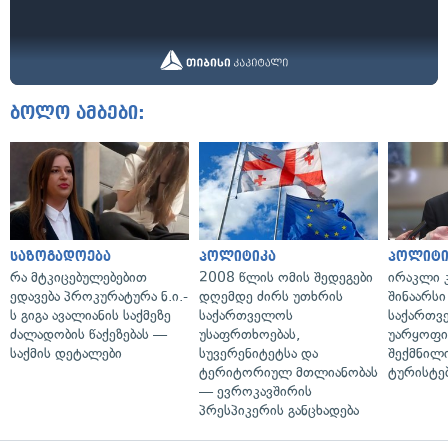
ბოლო ამბები:
საზოგადოება
პოლიტიკა
პოლიტი
რა მტკიცებულებებით
2008 წლის ომის შედეგები
ირაკლი კ
ედავება პროკურატურა ნ.ი.-
დღემდე ძირს უთხრის
შინაარსი
ს გიგა ავალიანის საქმეზე
საქართველოს
საქართვ
ძალადობის წაქეზებას —
უსაფრთხოებას,
უარყოფი
საქმის დეტალები
სუვერენიტეტსა და
შექმნილ
ტერიტორიულ მთლიანობას
ტურისტე
— ევროკავშირის
პრესპიკერის განცხადება