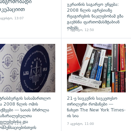
ანგრძობადი
უკრაინის საგარეო უწყება:
კუპაციით
2008 წლის აგრესიაზე
რეაგირების ნაკლებობამ გზა
 აგვისტო, 13:07
გაუხსნა ფართომასშტაბიან
ომებს
7 აგვისტო, 12:50
დახედვა
გადახედვა
ტრასბურგის სასამართლო
21-ე საუკუნის საუკეთესო
ა 2008 წლის ომის
თრილერი რომანები —
აქმეები — საიას ბრძოლა
ნახეთ The New York Times-
აზარალებულთა
ის სია
ფლებებისა და
 აგვისტო, 11:53
7 აგვისტო, 11:00
ომპენსაციებისთვის