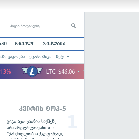
ავი
რჩეული
რეკლამა
საზოგადოება
ეკონომიკა
მეტი
კვირის ტოპ-5
გიგა ავალიანის საქმეზე
არასრულწლოვანი ნ.ი.
"ჯანმთელობის ჯგუფურად,