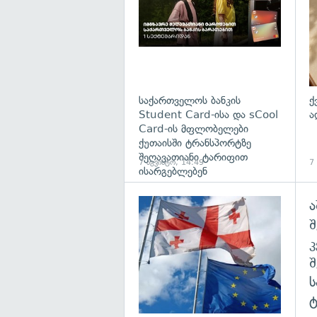
საქართველოს ბანკის
ქ
Student Card-ისა და sCool
ა
Card-ის მფლობელები
ქუთაისში ტრანსპორტზე
შეღავათიანი ტარიფით
7 აგვისტო, 14:49
7
ისარგებლებენ
ა
გა
შ