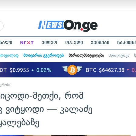
×
ნალი
NE
T
ვიდეო
ოპ-ედი
ქვიზები
საკითხ
ყოფილად
მთავარია გჯეროდეს
მართლმსაჯულება
პოლიტიკა
ვრობა
ვიცოდი-მეთქი, რომ
ც ვიტყოდი — კალაძე
ყალებაზე