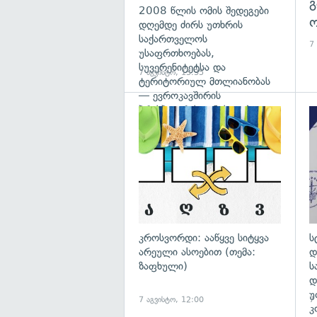
გ
2008 წლის ომის შედეგები
ო
დღემდე ძირს უთხრის
საქართველოს
7
უსაფრთხოებას,
სუვერენიტეტსა და
7 აგვისტო, 13:35
ტერიტორიულ მთლიანობას
— ევროკავშირის
პრესპიკერის განცხადება
გა
კროსვორდი: ააწყვე სიტყვა
ს
არეული ასოებით (თემა:
დ
ზაფხული)
ს
დ
უ
7 აგვისტო, 12:00
7
კ