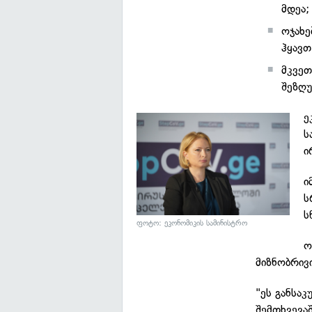
მდეა;
ოჯახე
ჰყავთ
მკვეთ
შეზღუ
ე
ს
ი
ი
ს
ს
ფოტო: ეკონომიკის სამინისტრო
ო
მიზნობრივ
"ეს განსა
შემთხვევა