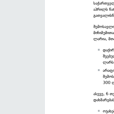
საქართველ
აპრილს წარ
გათვალისწ
შემოსავლი
მინიმუმითა
ლარია, მთ
დაქირ
შვებუ
ლარს 
არაფ
შემოს
300 ლ
ასევე, 6 
დახმარებას
ოჯახე