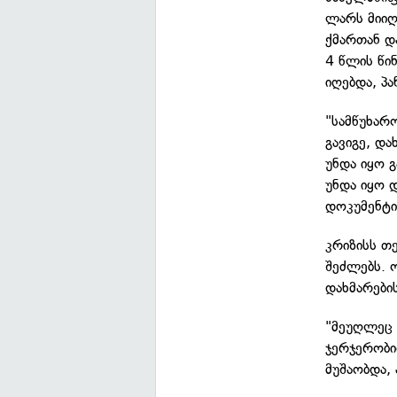
ლარს მიიღ
ქმართან დ
4 წლის წი
იღებდა, პა
"სამწუხარ
გავიგე, დ
უნდა იყო 
უნდა იყო 
დოკუმენტი 
კრიზისს თ
შეძლებს. 
დახმარების
"მეუღლეც 
ჯერჯერობი
მუშაობდა, 