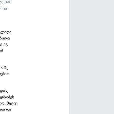
ლებამ
ერთი
ფულადი
რაღაც
ე ეგ
ომ
ok-ზე
ლებით
დის,
ბეროძეს
ღო. მეტიც
ნდა და