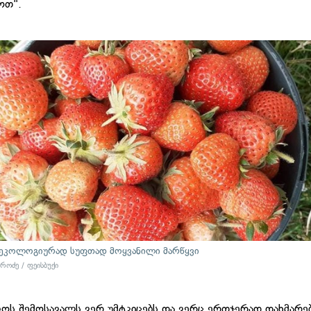
ოთ".
 ეკოლოგიურად სუფთად მოყვანილი მარწყვი
როძე / ფეისბუქი
ოს შემოსავალს ვერ უმტკიცებს და ვერც ერთჯერად დახმარე