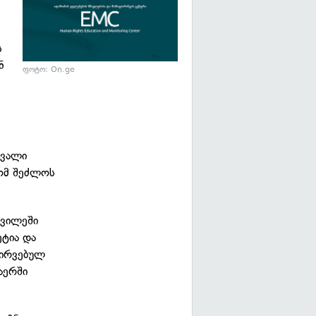
ს
ნ
ფოტო: On.ge
ავალი
ფომ შეძლოს
დვილეში
ეტია და
ჭირვებულ
აერში