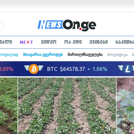
×
ნალი
NE
T
ვიდეო
ოპ-ედი
ქვიზები
საკითხ
ყოფილად
მთავარია გჯეროდეს
მართლმსაჯულება
პოლიტიკა