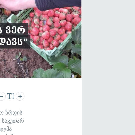
ს ვერ
ედავს"
ტო ზრდის
 საკუთარ
ბულმა