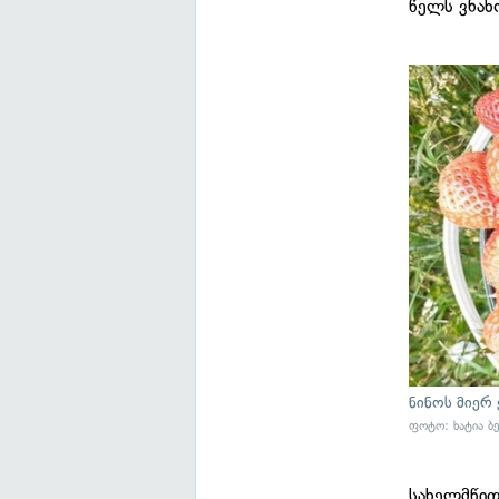
წელს ვნახ
ნინოს მიერ
ფოტო: ხატია ბე
სახელმწიფ