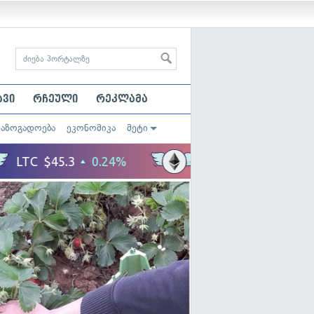
ავი
რჩეული
რეკლამა
საზოგადოება
ეკონომიკა
მეტი