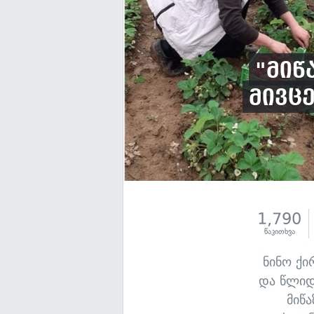
"მიწ
მივცე
1,790
წაკითხვა
ნინო ქი
და წლიდ
მიწა