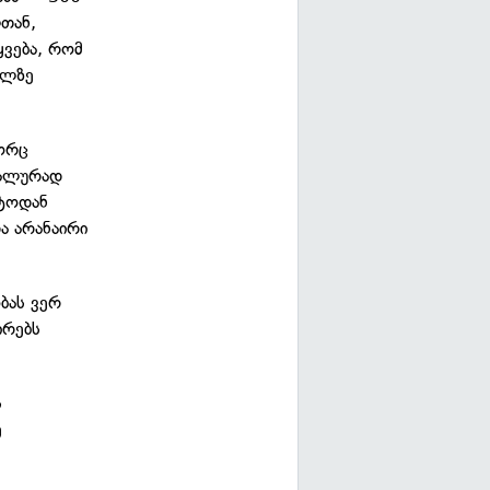
თან,
ვება, რომ
ელზე
გორც
იალურად
ნტოდან
ა არანაირი
ბას ვერ
ირებს
ს
ე