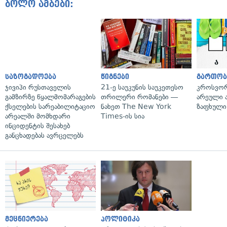
ბოლო ამბები:
საზოგადოება
წიგნები
გართობ
ჯივიპი რუსთაველის
21-ე საუკუნის საუკეთესო
კროსვორდ
გამზირზე წყალმომარაგების
თრილერი რომანები —
არეული ა
ქსელების სარეაბილიტაციო
ნახეთ The New York
ზაფხული
არეალში მომხდარი
Times-ის სია
ინციდენტის შესახებ
განცხადებას ავრცელებს
მეცნიერება
პოლიტიკა