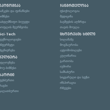
ეკონომიკა
ჯანმრთელობა
ბანკები და ფინანსები
ფსიქოლოგია
ბიზნესი
მედიცინა
სახელმწიფო ბიუჯეტი
ბავშვების აღზრდა
სოფლის მეურნეობა
თავის მოვლა
Sci-Tech
ცხოვრების სტილი
ტექნოლოგიები
სილამაზე
ინტერნეტი
მოგზაურობა
მეცნიერება
ავტომობილები
კულინარია
კულტურა
გართობა
ხელოვნება
იუმორი
შოუ-ბიზნესი
სამსახური
სპორტი
სიყვარული და სექსი
ფეხბურთი
ინსპირაცია
რაგბი
რჩევები
კალათბურთი