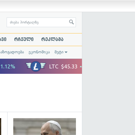
ავი
რჩეული
რეკლამა
საზოგადოება
ეკონომიკა
მეტი
გადახედვა
გადახედვა