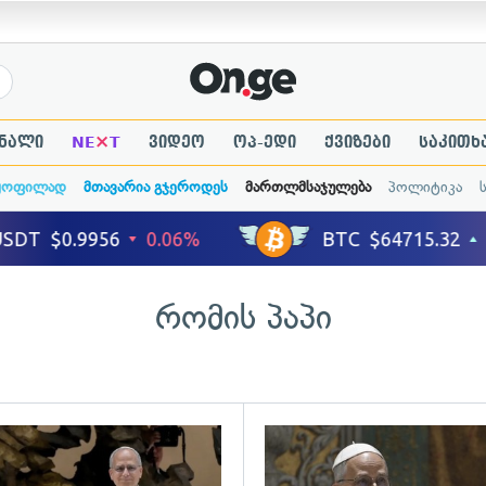
×
ნალი
NE
T
ვიდეო
ოპ-ედი
ქვიზები
საკითხ
ყოფილად
მთავარია გჯეროდეს
მართლმსაჯულება
პოლიტიკა
რომის პაპი
გადახედვა