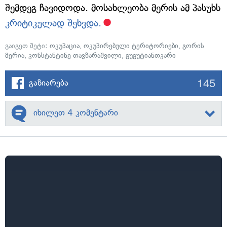
შემდეგ ჩავიდოდა. მოსახლეობა მერის ამ პასუხს
კრიტიკულად შეხვდა.
გაიგეთ მეტი:
ოკუპაცია
,
ოკუპირებული ტერიტორიები
,
გორის
მერია
,
კონსტანტინე თავზარაშვილი
,
გუგუტიანთკარი
145
გაზიარება
იხილეთ 4 კომენტარი