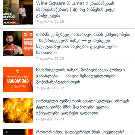
Wine Square X Lunatic ერთმანეთის
მხარდასაჭერად | მცირე ბიზნესის ჯაჭვი
გრძელდება
7 აგვისტო, 08:16
თორნიკე შენგელია ბარსელონას ემშვიდობება
| საქართველოს ბანკი — ეროვნული
საკალათბურთო ნაკრების გენერალური
სპონსორი
7 აგვისტო, 07:20
საქართველოს ბანკის მობილბანკის მორიგი
განახლება — ახალი შესაძლებლობები
მომხმარებლებისთვის
7 აგვისტო, 07:12
ქართველი ფიზიკოსის ახალი კვლევა: ინოუეს
ტელესკოპმა მზის მაგნიტური ველის
უნიკალური კადრები გადაიღო
6 აგვისტო, 17:20
როგორ უნდა გადავურჩეთ მზის სიკვდილს? —