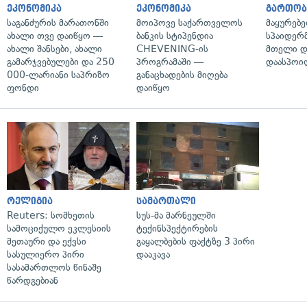
ეკონომიკა
ეკონომიკა
გართობ
საგანძურის მარათონში
მოიპოვე საქართველოს
მაყურებ
ახალი თვე დაიწყო —
ბანკის სტიპენდია
სპაიდერმ
ახალი შანსები, ახალი
CHEVENING-ის
მთელი დ
გამარჯვებულები და 250
პროგრამაში —
დაასპოი
000-ლარიანი საპრიზო
განაცხადების მიღება
ფონდი
დაიწყო
რელიგია
სამართალი
Reuters: სომხეთის
სუს-მა მარნეულში
სამოციქულო ეკლესიის
ტექინსპექტირების
მეთაური და ექვსი
გაყალბების ფაქტზე 3 პირი
სასულიერო პირი
დააკავა
სასამართლოს წინაშე
წარდგებიან